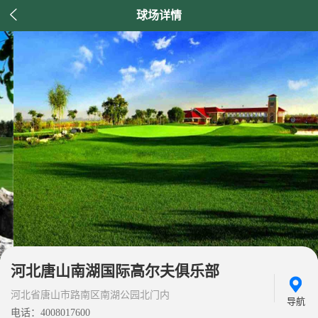

球场详情
河北唐山南湖国际高尔夫俱乐部
河北省唐山市路南区南湖公园北门内
导航
电话：4008017600