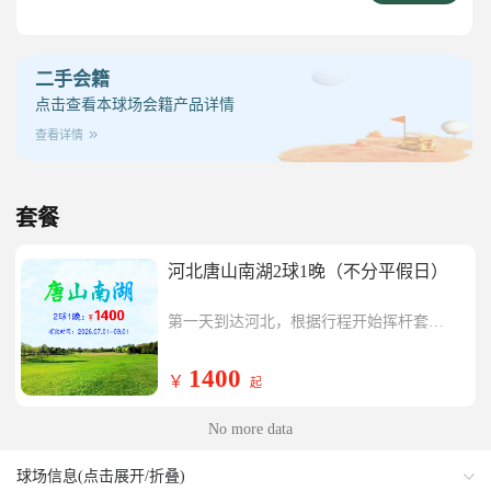
二手会籍
点击查看本球场会籍产品详情
查看详情
套餐
河北唐山南湖2球1晚（不分平假日）
第一天到达河北，根据行程开始挥杆套餐
内唐山南湖一场，挥杆结束入住五星级新
第二天开始挥杆套餐内唐山南湖一场，行
华联铂尔曼酒店或同级酒店
程结束返回温暖的家。
1400
￥
起
No more data
球场信息(点击展开/折叠)