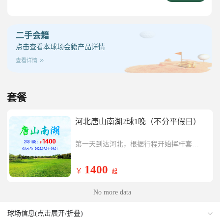
二手会籍
点击查看本球场会籍产品详情
查看详情
套餐
河北唐山南湖2球1晚（不分平假日）
第一天到达河北，根据行程开始挥杆套餐
内唐山南湖一场，挥杆结束入住五星级新
第二天开始挥杆套餐内唐山南湖一场，行
华联铂尔曼酒店或同级酒店
程结束返回温暖的家。
1400
￥
起
No more data
球场信息(点击展开/折叠)