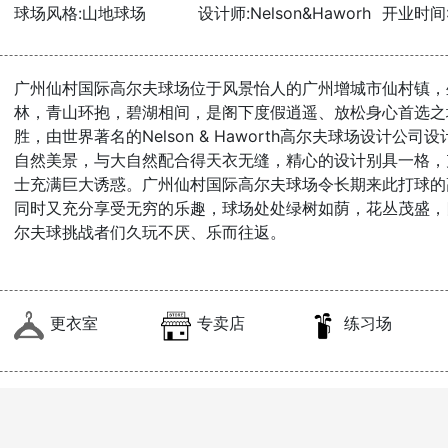
球场风格:山地球场
设计师:Nelson&Haworh
开业时间:1
广州仙村国际高尔夫球场位于风景怡人的广州增城市仙村镇，
林，青山环抱，碧湖相间，是阁下度假逍遥、放松身心首选之
胜，由世界著名的Nelson & Haworth高尔夫球场设计
自然美景，与大自然配合得天衣无缝，精心的设计别具一格，
士充满巨大诱惑。广州仙村国际高尔夫球场令长期来此打球的
同时又充分享受无穷的乐趣，球场处处绿树如荫，花丛茂盛，
尔夫球挑战者们久玩不厌、乐而往返。
更衣室
专卖店
练习场