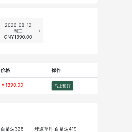
2026-08-12
2026-08-13
2026-08-14
2026-08
›
周三
周四
周五
周六
CNY
1390.00
CNY
1390.00
CNY
1390.00
CNY
1890
价格
操作
￥1390.00
马上预订
百慕达328
球道草种:百慕达419