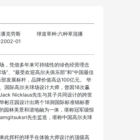
:潘克劳斯
球道草种:六种草混播
002-01
场，凭借多年来可持续性的绿色经营理念
场”、“最受欢迎高尔夫俱乐部”和“中国最佳
部发展标杆，品牌价值高达100亿元。 华
、国际高尔夫球场设计大师，曾因18次赢
k Nicklaus先生与其子共同设计的跨世
华彬庄园设计出两个18洞国际标准锦标赛
丽的园林美景和谐地融为一体，堪称冠军级惊
mgitsuksri先生监造，堪称中国高尔夫球
来此挥杆的球手在体验大师设计的顶级高