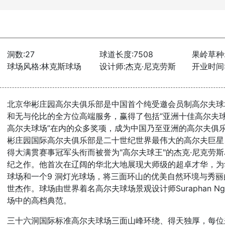
洞数:27
球道长度:7508
果岭草种
球场风格:林克斯球场
设计师:杰克·尼克劳斯
开业时间:2
北京华彬庄园高尔夫俱乐部是中国首个纯受邀会员制高尔夫球
和无与伦比的全方位高端服务，赢得了包括“亚洲十佳高尔夫球
高尔夫球场”在内的众多奖项，成为中国乃至亚洲的高尔夫俱乐
彬庄园国际高尔夫俱乐部是二十世纪世界最伟大的高尔夫巨星
得大满贯赛事冠军头衔而被誉为"高尔夫球王"的杰克·尼克劳斯Jac
纪之作。他首次在辽阔的华北大地展现大师级的超卓才华，为
球场和一个9 洞灯光球场，将三面环山的优美自然环境与秀
世杰作。球场由世界着名高尔夫球场景观设计师Suraphan Nga
场中的高档典范。
三十六洞国际标准高尔夫球场三面山峰环绕、得天独厚，每位