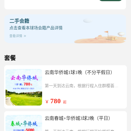
二手会籍
点击查看本球场会籍产品详情
查看详情
套餐
云南华侨城1球1晚（不分平假日）
第一天到达云南，根据行程入住群樱荟酒
店
第二天开始挥杆套餐内云南华侨城一场，
行程结束返回温暖的家
780
￥
起
云南春城+华侨城3球2晚（平日）