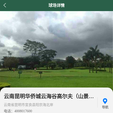

球场详情
云南昆明华侨城云海谷高尔夫（山景
场）
云南省昆明市宜良县阳宗海北岸
导航
电话：4008017600