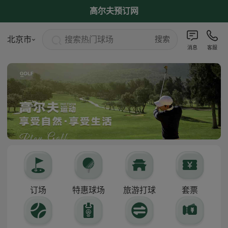
高尔夫预订网
搜索热门球场
北京市
搜索
消息
客服
订场
特惠球场
旅游打球
套票