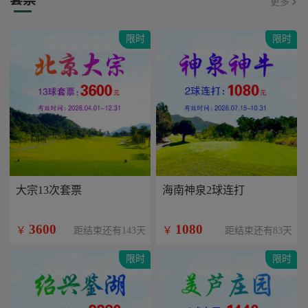
更多
限时
限时
大宗13次套票
海南神泉2球连打
3600
1080
￥
￥
距结束还有143天
距结束还有83天
限时
限时