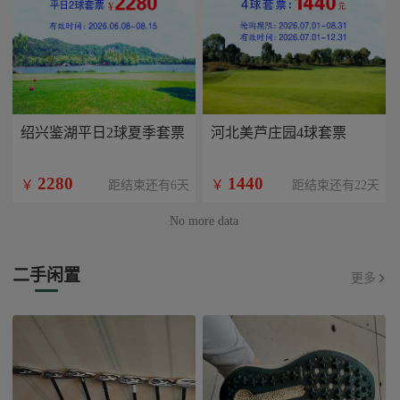
绍兴鉴湖平日2球夏季套票
河北美芦庄园4球套票
2280
1440
￥
￥
距结束还有6天
距结束还有22天
No more data
二手闲置
更多