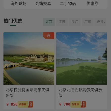
海外球场
会籍交易
二手物品
优惠券
热门优选
北京
江苏
浙江
广东
更多
惠
北京拉斐特国际高尔夫俱
北京北控会都高尔夫俱乐
乐部
部
850
700
￥
￥