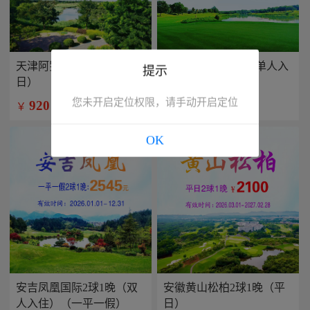
天津阿罗马2球1晚（平
兴隆康乐园2球1晚(单人入
提示
日）
住）
您未开启定位权限，请手动开启定位
920
799
￥
￥
/人
/人
OK
安吉凤凰国际2球1晚（双
安徽黄山松柏2球1晚（平
人入住）（一平一假）
日）