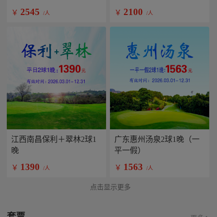
2545
2100
￥
￥
/人
/人
江西南昌保利＋翠林2球1
广东惠州汤泉2球1晚（一
晚
平一假）
1390
1563
￥
￥
/人
/人
点击显示更多
套票