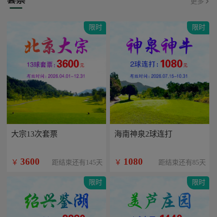
更多
限时
限时
大宗13次套票
海南神泉2球连打
3600
1080
￥
￥
距结束还有145天
距结束还有85天
限时
限时