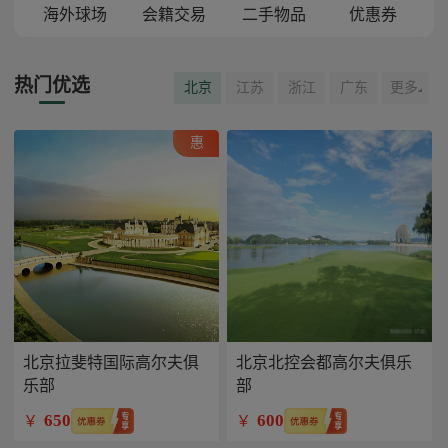
海外球场
会籍交易
二手物品
优惠券
热门优选
北京
江苏
浙江
广东
更多
惠
北京拉斐特国际高尔夫俱
北京北控会都高尔夫俱乐
乐部
部
650
600
￥
￥