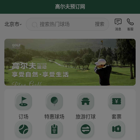
高尔夫预订网
搜索热门球场
北京市
搜索
消息
客服
订场
特惠球场
旅游打球
套票