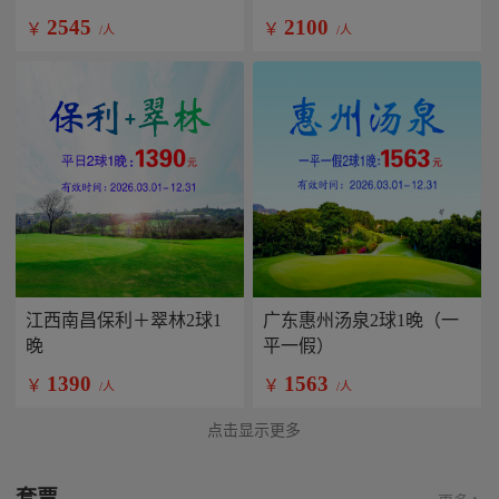
2545
2100
￥
￥
/人
/人
江西南昌保利＋翠林2球1
广东惠州汤泉2球1晚（一
晚
平一假）
1390
1563
￥
￥
/人
/人
点击显示更多
套票