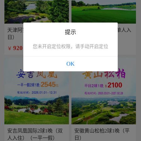
天津阿罗马2球1晚（平
兴隆康乐园2球1晚(单人入
提示
日）
住）
您未开启定位权限，请手动开启定位
920
799
￥
￥
/人
/人
OK
安吉凤凰国际2球1晚（双
安徽黄山松柏2球1晚（平
人入住）（一平一假）
日）