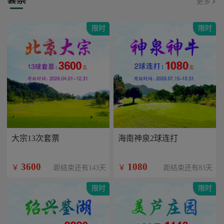
更多
限时
限时
大宗13次套票
海南神泉2球连打
3600
1080
￥
￥
距结束还有143天
距结束还有83天
限时
限时