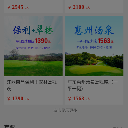
2545
2100
￥
￥
/人
/人
江西南昌保利＋翠林2球1
广东惠州汤泉2球1晚（一
晚
平一假）
1390
1563
￥
￥
/人
/人
点击显示更多
套票