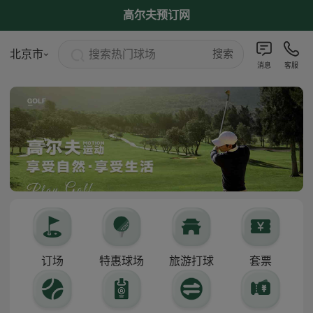
高尔夫预订网
搜索热门球场
北京市
搜索
消息
客服
订场
特惠球场
旅游打球
套票