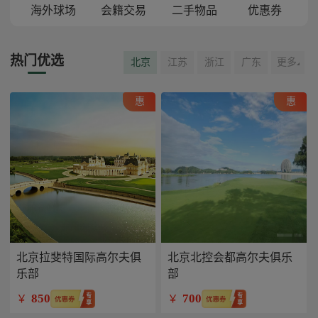
海外球场
会籍交易
二手物品
优惠券
热门优选
北京
江苏
浙江
广东
更多
惠
惠
北京拉斐特国际高尔夫俱
北京北控会都高尔夫俱乐
乐部
部
850
700
￥
￥