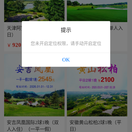
天津阿罗马2球1晚（平
兴隆康乐园2球1晚(单人入
提示
日）
住）
您未开启定位权限，请手动开启定位
920
799
￥
￥
/人
/人
OK
安吉凤凰国际2球1晚（双
安徽黄山松柏2球1晚（平
人入住）（一平一假）
日）