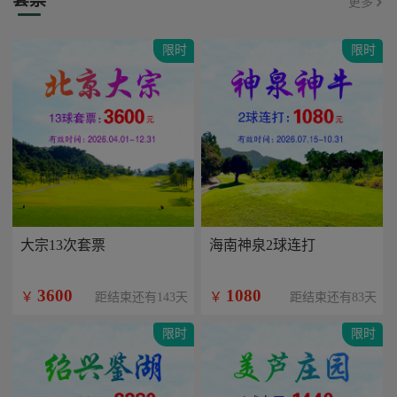
更多
限时
限时
大宗13次套票
海南神泉2球连打
3600
1080
￥
￥
距结束还有143天
距结束还有83天
限时
限时