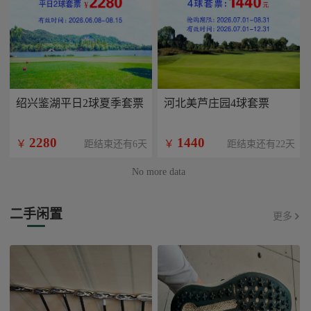
绍兴鉴湖平日2球夏季套票
河北美芦庄园4球套票
2280
1440
￥
￥
距结束还有6天
距结束还有22天
No more data
二手闲置
更多