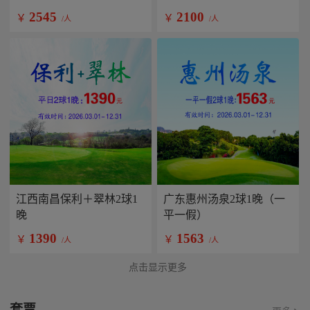
2545
2100
￥
￥
/人
/人
江西南昌保利＋翠林2球1
广东惠州汤泉2球1晚（一
晚
平一假）
1390
1563
￥
￥
/人
/人
点击显示更多
套票