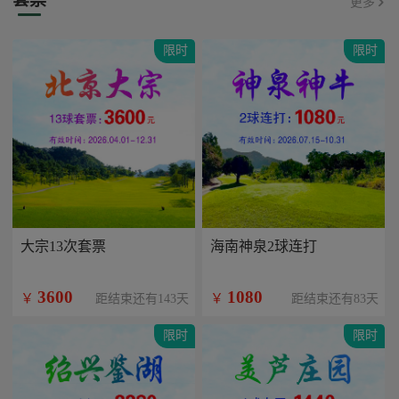
更多
限时
限时
大宗13次套票
海南神泉2球连打
3600
1080
￥
￥
距结束还有143天
距结束还有83天
限时
限时