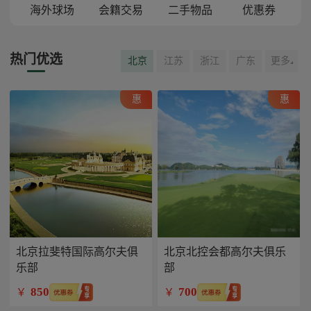
海外球场
会籍交易
二手物品
优惠券
热门优选
北京
江苏
浙江
广东
更多
惠
惠
北京拉斐特国际高尔夫俱
北京北控会都高尔夫俱乐
乐部
部
850
700
￥
￥