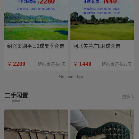
绍兴鉴湖平日2球夏季套票
河北美芦庄园4球套票
2280
1440
￥
￥
距结束还有6天
距结束还有22天
No more data
二手闲置
更多