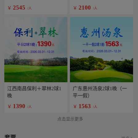
2545
2100
￥
￥
/人
/人
江西南昌保利＋翠林2球1
广东惠州汤泉2球1晚（一
晚
平一假）
1390
1563
￥
￥
/人
/人
点击显示更多
套票