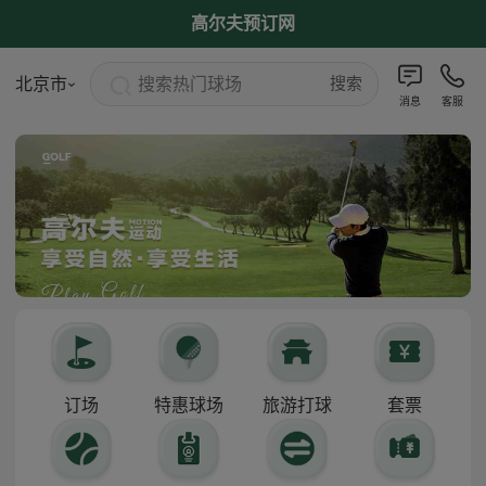
高尔夫预订网
搜索热门球场
北京市
搜索
消息
客服
订场
特惠球场
旅游打球
套票