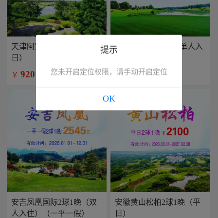
天津阿罗马2球1晚（平
兴隆康乐园2球1晚(单人入
提示
日）
住）
您未开启定位权限，请手动开启定位
920
799
￥
￥
/人
/人
OK
安吉凤凰国际2球1晚（双
安徽黄山松柏2球1晚（平
人入住）（一平一假）
日）