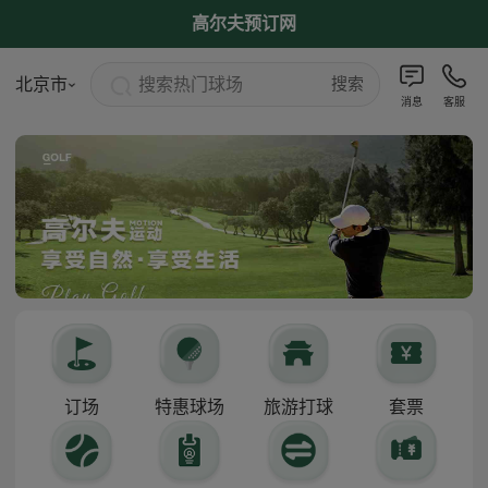
高尔夫预订网
搜索热门球场
北京市
搜索
消息
客服
订场
特惠球场
旅游打球
套票