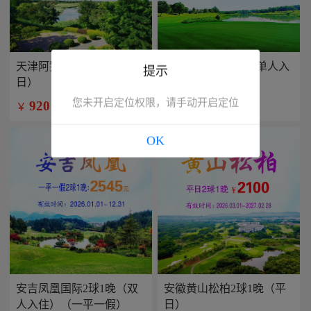
天津阿罗马2球1晚（平
兴隆康乐园2球1晚(单人入
提示
日）
住）
您未开启定位权限，请手动开启定位
920
799
￥
￥
/人
/人
OK
安吉凤凰国际2球1晚（双
安徽黄山松柏2球1晚（平
人入住）（一平一假）
日）