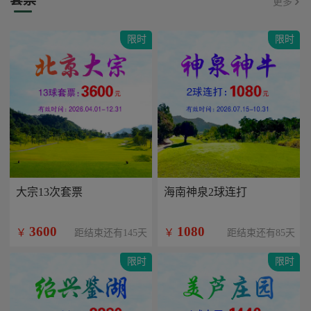
更多
限时
限时
大宗13次套票
海南神泉2球连打
3600
1080
￥
￥
距结束还有145天
距结束还有85天
限时
限时