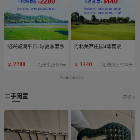
绍兴鉴湖平日2球夏季套票
河北美芦庄园4球套票
2280
1440
￥
￥
距结束还有8天
距结束还有24天
No more data
二手闲置
更多