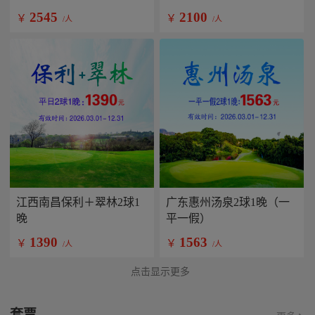
2545
2100
￥
￥
/人
/人
江西南昌保利＋翠林2球1
广东惠州汤泉2球1晚（一
晚
平一假）
1390
1563
￥
￥
/人
/人
点击显示更多
套票