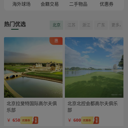
海外球场
会籍交易
二手物品
优惠券
热门优选
北京
江苏
浙江
广东
更多
惠
北京拉斐特国际高尔夫俱
北京北控会都高尔夫俱乐
乐部
部
650
600
￥
￥