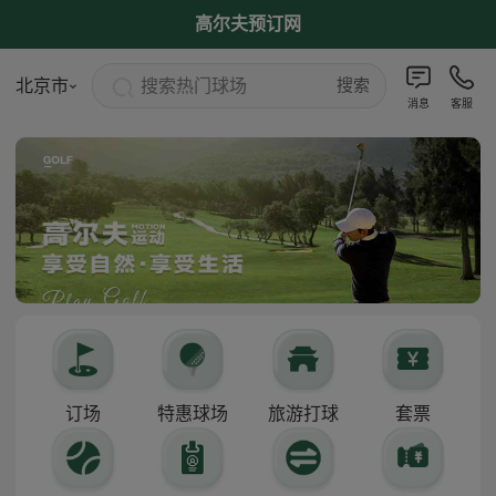
高尔夫预订网
搜索热门球场
北京市
搜索
消息
客服
订场
特惠球场
旅游打球
套票