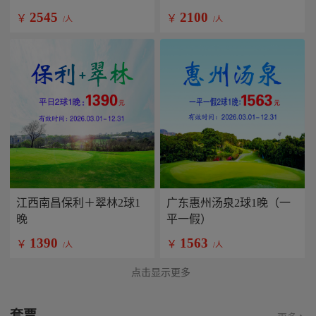
2545
2100
￥
￥
/人
/人
江西南昌保利＋翠林2球1
广东惠州汤泉2球1晚（一
晚
平一假）
1390
1563
￥
￥
/人
/人
点击显示更多
套票