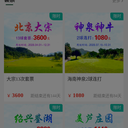
更多
限时
限时
大宗13次套票
海南神泉2球连打
3600
1080
￥
￥
距结束还有144天
距结束还有84天
限时
限时