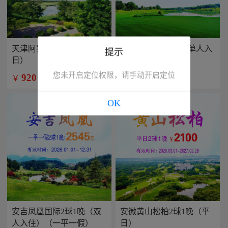
天津阿罗马2球1晚（平
兴隆康乐园2球1晚(单人入
提示
日）
住）
您未开启定位权限，请手动开启定位
920
799
￥
￥
/人
/人
OK
安吉凤凰国际2球1晚（双
安徽黄山松柏2球1晚（平
人入住）（一平一假）
日）