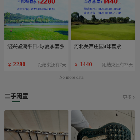
绍兴鉴湖平日2球夏季套票
河北美芦庄园4球套票
2280
1440
￥
￥
距结束还有7天
距结束还有23天
No more data
二手闲置
更多