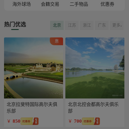
海外球场
会籍交易
二手物品
优惠券
热门优选
北京
江苏
浙江
广东
更多
惠
北京拉斐特国际高尔夫俱
北京北控会都高尔夫俱乐
乐部
部
850
700
￥
￥