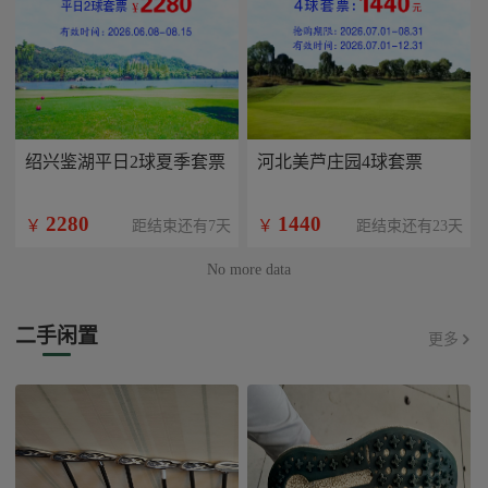
绍兴鉴湖平日2球夏季套票
河北美芦庄园4球套票
2280
1440
￥
￥
距结束还有7天
距结束还有23天
No more data
二手闲置
更多