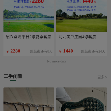
绍兴鉴湖平日2球夏季套票
河北美芦庄园4球套票
2280
1440
￥
￥
距结束还有8天
距结束还有24天
No more data
二手闲置
更多