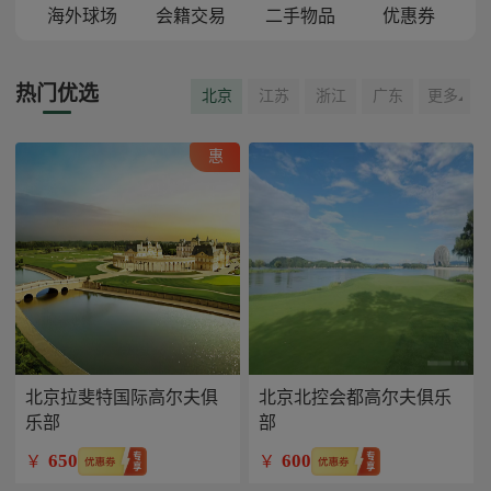
海外球场
会籍交易
二手物品
优惠券
热门优选
北京
江苏
浙江
广东
更多
惠
北京拉斐特国际高尔夫俱
北京北控会都高尔夫俱乐
乐部
部
650
600
￥
￥