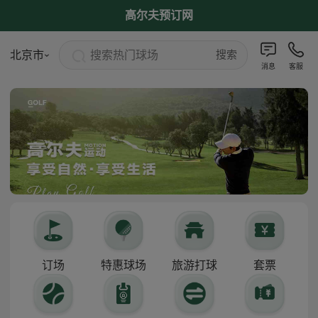
高尔夫预订网
搜索热门球场
北京市
搜索
消息
客服
订场
特惠球场
旅游打球
套票