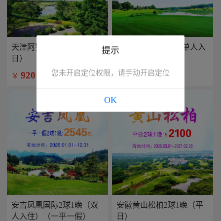
天津阿罗马2球1晚（平
兴隆康乐园2球1晚(单人入
提示
日）
住）
您未开启定位权限，请手动开启定位
920
799
￥
￥
/人
/人
OK
安吉凤凰国际2球1晚（双
安徽黄山松柏2球1晚（平
人入住）（一平一假）
日）