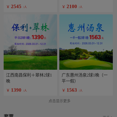
2545
2100
￥
￥
/人
/人
江西南昌保利＋翠林2球1
广东惠州汤泉2球1晚（一
晚
平一假）
1390
1563
￥
￥
/人
/人
点击显示更多
套票