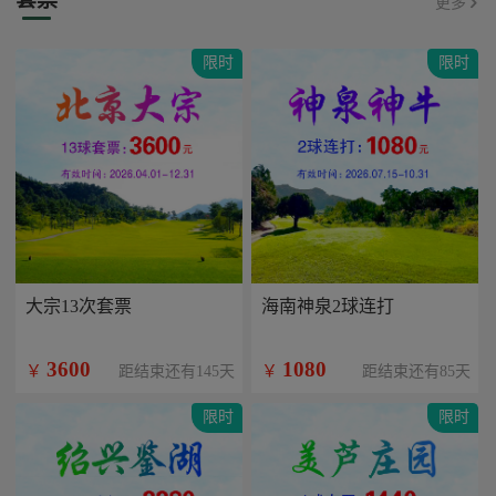
更多
限时
限时
大宗13次套票
海南神泉2球连打
3600
1080
￥
￥
距结束还有145天
距结束还有85天
限时
限时