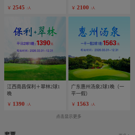
2545
2100
￥
￥
/人
/人
江西南昌保利＋翠林2球1
广东惠州汤泉2球1晚（一
晚
平一假）
1390
1563
￥
￥
/人
/人
点击显示更多
套票