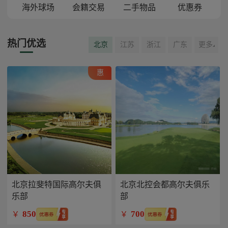
海外球场
会籍交易
二手物品
优惠券
热门优选
北京
江苏
浙江
广东
更多
惠
北京拉斐特国际高尔夫俱
北京北控会都高尔夫俱乐
乐部
部
850
700
￥
￥