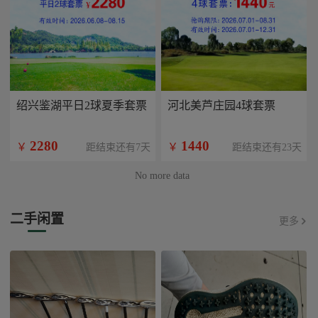
绍兴鉴湖平日2球夏季套票
河北美芦庄园4球套票
2280
1440
￥
￥
距结束还有7天
距结束还有23天
No more data
二手闲置
更多