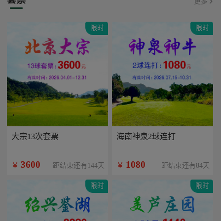
更多
限时
限时
大宗13次套票
海南神泉2球连打
3600
1080
￥
￥
距结束还有144天
距结束还有84天
限时
限时