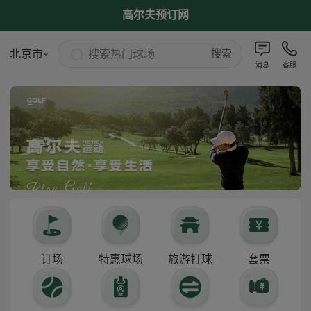
高尔夫预订网
搜索热门球场
北京市
搜索
消息
客服
订场
特惠球场
旅游打球
套票