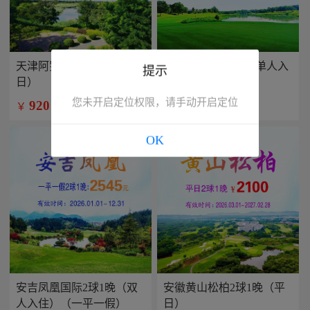
天津阿罗马2球1晚（平
兴隆康乐园2球1晚(单人入
提示
日）
住）
您未开启定位权限，请手动开启定位
920
799
￥
￥
/人
/人
OK
安吉凤凰国际2球1晚（双
安徽黄山松柏2球1晚（平
人入住）（一平一假）
日）