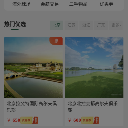
海外球场
会籍交易
二手物品
优惠券
热门优选
北京
江苏
浙江
广东
更多
惠
北京拉斐特国际高尔夫俱
北京北控会都高尔夫俱乐
乐部
部
650
600
￥
￥