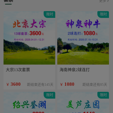
更多
限时
限时
大宗13次套票
海南神泉2球连打
3600
1080
￥
￥
距结束还有145天
距结束还有85天
限时
限时