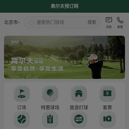
高尔夫预订网
搜索热门球场
北京市
搜索
消息
客服
订场
特惠球场
旅游打球
套票