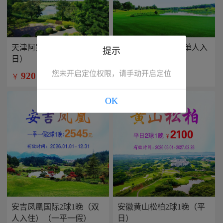
天津阿罗马2球1晚（平
兴隆康乐园2球1晚(单人入
提示
日）
住）
您未开启定位权限，请手动开启定位
920
799
￥
￥
/人
/人
OK
安吉凤凰国际2球1晚（双
安徽黄山松柏2球1晚（平
人入住）（一平一假）
日）