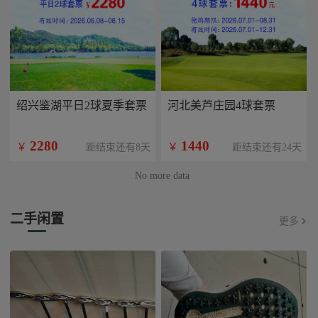
绍兴鉴湖平日2球夏季套票
河北美芦庄园4球套票
2280
1440
￥
￥
距结束还有8天
距结束还有24天
No more data
二手闲置
更多