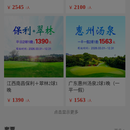
2545
2100
￥
￥
/人
/人
江西南昌保利＋翠林2球1
广东惠州汤泉2球1晚（一
晚
平一假）
1390
1563
￥
￥
/人
/人
点击显示更多
套票