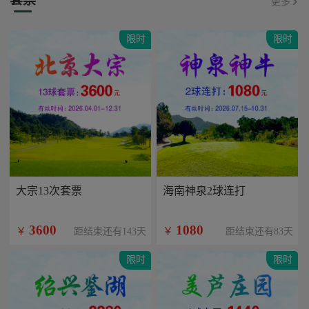
更多
限时
限时
大宗13次套票
海南神泉2球连打
3600
1080
￥
￥
距结束还有143天
距结束还有83天
限时
限时