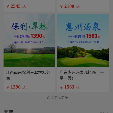
2545
2100
￥
￥
/人
/人
江西南昌保利＋翠林2球1
广东惠州汤泉2球1晚（一
晚
平一假）
1390
1563
￥
￥
/人
/人
点击显示更多
套票