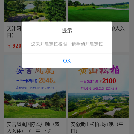
天津阿罗马2球1晚（平
兴隆康乐园2球1晚(单人入
提示
日）
住）
您未开启定位权限，请手动开启定位
920
799
￥
￥
/人
/人
OK
安吉凤凰国际2球1晚（双
安徽黄山松柏2球1晚（平
人入住）（一平一假）
日）