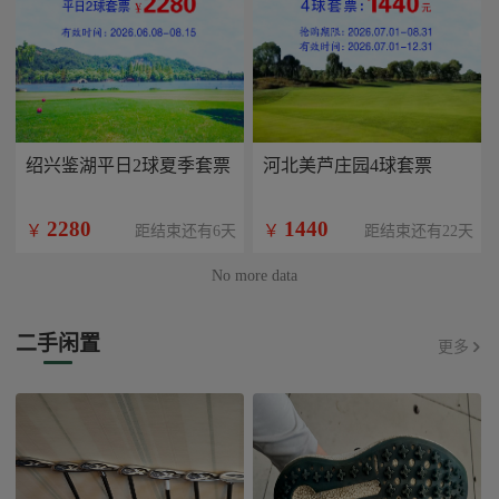
绍兴鉴湖平日2球夏季套票
河北美芦庄园4球套票
2280
1440
￥
￥
距结束还有6天
距结束还有22天
No more data
二手闲置
更多