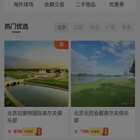
海外球场
会籍交易
二手物品
优惠券
热门优选
北京
江苏
浙江
广东
更多
惠
北京拉斐特国际高尔夫俱
北京北控会都高尔夫俱乐
乐部
部
850
700
￥
￥