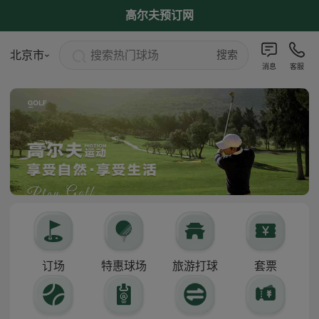
高尔夫预订网
搜索热门球场
北京市
搜索
消息
客服
订场
特惠球场
旅游打球
套票