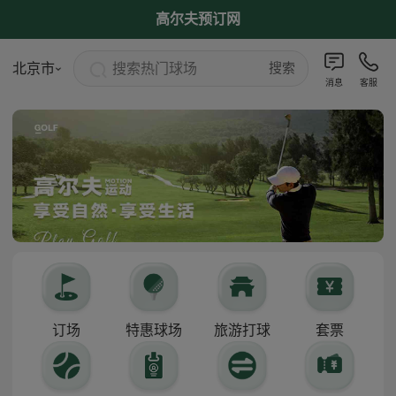
高尔夫预订网
搜索热门球场
北京市
搜索
消息
客服
订场
特惠球场
旅游打球
套票