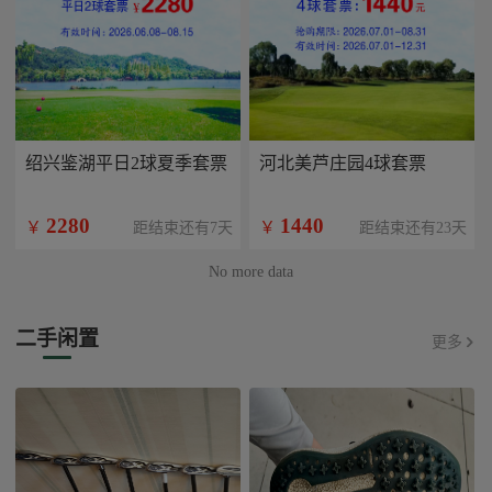
绍兴鉴湖平日2球夏季套票
河北美芦庄园4球套票
2280
1440
￥
￥
距结束还有7天
距结束还有23天
No more data
二手闲置
更多