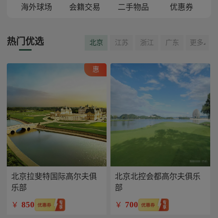
海外球场
会籍交易
二手物品
优惠券
热门优选
北京
江苏
浙江
广东
更多
惠
北京拉斐特国际高尔夫俱
北京北控会都高尔夫俱乐
乐部
部
850
700
￥
￥