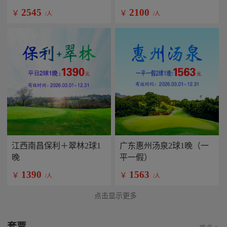
2545
2100
￥
￥
/人
/人
江西南昌保利＋翠林2球1
广东惠州汤泉2球1晚（一
晚
平一假）
1390
1563
￥
￥
/人
/人
点击显示更多
套票