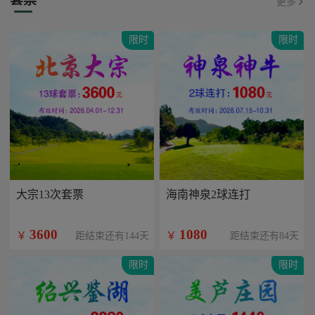
更多
限时
限时
大宗13次套票
海南神泉2球连打
3600
1080
￥
￥
距结束还有144天
距结束还有84天
限时
限时