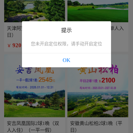
天津阿罗马2球1晚（平
兴隆康乐园2球1晚(单人入
提示
日）
住）
您未开启定位权限，请手动开启定位
920
799
￥
￥
/人
/人
OK
安吉凤凰国际2球1晚（双
安徽黄山松柏2球1晚（平
人入住）（一平一假）
日）