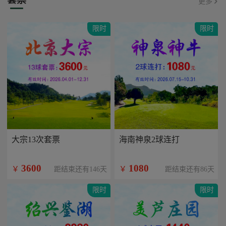
更多
限时
限时
大宗13次套票
海南神泉2球连打
3600
1080
￥
￥
距结束还有146天
距结束还有86天
限时
限时