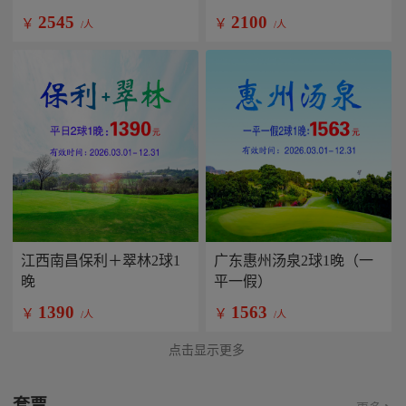
2545
2100
￥
￥
/人
/人
江西南昌保利＋翠林2球1
广东惠州汤泉2球1晚（一
晚
平一假）
1390
1563
￥
￥
/人
/人
点击显示更多
套票