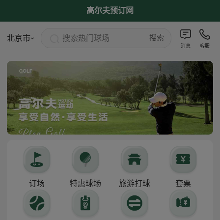
高尔夫预订网
搜索热门球场
北京市
搜索
消息
客服
订场
特惠球场
旅游打球
套票