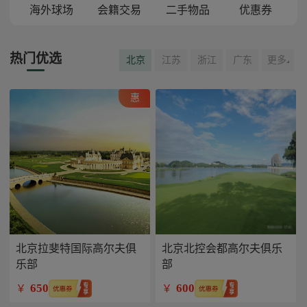
海外球场
会籍交易
二手物品
优惠券
热门优选
北京
江苏
浙江
广东
更多
惠
北京拉斐特国际高尔夫俱
北京北控会都高尔夫俱乐
乐部
部
650
600
￥
￥