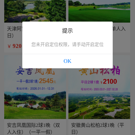
天津阿罗马2球1晚（平
兴隆康乐园2球1晚(单人入
提示
日）
住）
您未开启定位权限，请手动开启定位
920
799
￥
￥
/人
/人
OK
安吉凤凰国际2球1晚（双
安徽黄山松柏2球1晚（平
人入住）（一平一假）
日）