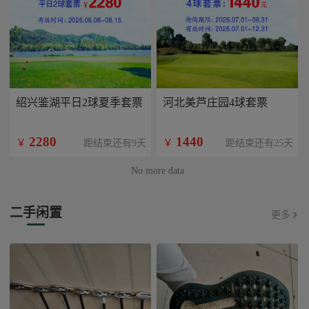
绍兴鉴湖平日2球夏季套票
河北美芦庄园4球套票
2280
1440
￥
￥
距结束还有9天
距结束还有25天
No more data
二手闲置
更多